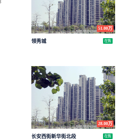
地
51.00万
领秀城
在售
28.00万
长安西街新华街北段
在售