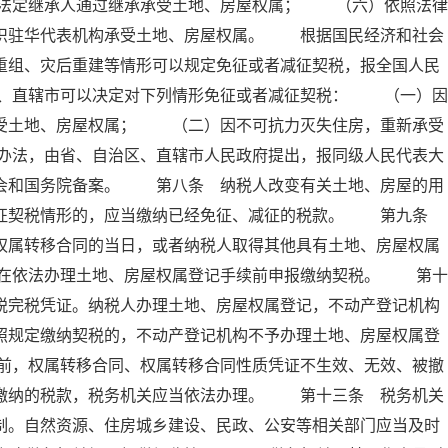
法定继承人通过继承承受土地、房屋权属； （六）依照法律
组织驻华代表机构承受土地、房屋权属。 根据国民经济和社会
重组、灾后重建等情形可以规定免征或者减征契税，报全国人民
、直辖市可以决定对下列情形免征或者减征契税： （一）因
承受土地、房屋权属； （二）因不可抗力灭失住房，重新承受
办法，由省、自治区、直辖市人民政府提出，报同级人民代表大
员会和国务院备案。 第八条 纳税人改变有关土地、房屋的用
减征契税情形的，应当缴纳已经免征、减征的税款。 第九条
权属转移合同的当日，或者纳税人取得其他具有土地、房屋权属
在依法办理土地、房屋权属登记手续前申报缴纳契税。 第十
税完税凭证。纳税人办理土地、房屋权属登记，不动产登记机构
照规定缴纳契税的，不动产登记机构不予办理土地、房屋权属登
前，权属转移合同、权属转移合同性质凭证不生效、无效、被撤
已缴纳的税款，税务机关应当依法办理。 第十三条 税务机关
制。自然资源、住房城乡建设、民政、公安等相关部门应当及时