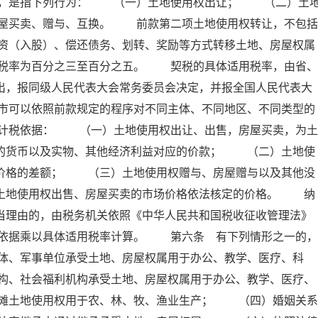
属，是指下列行为： （一）土地使用权出让； （二）土
屋买卖、赠与、互换。 前款第二项土地使用权转让，不包括
资（入股）、偿还债务、划转、奖励等方式转移土地、房屋权属
税率为百分之三至百分之五。 契税的具体适用税率，由省、
出，报同级人民代表大会常务委员会决定，并报全国人民代表大
市可以依照前款规定的程序对不同主体、不同地区、不同类型的
计税依据： （一）土地使用权出让、出售，房屋买卖，为土
付的货币以及实物、其他经济利益对应的价款； （二）土地使
屋价格的差额； （三）土地使用权赠与、房屋赠与以及其他没
照土地使用权出售、房屋买卖的市场价格依法核定的价格。 纳
当理由的，由税务机关依照《中华人民共和国税收征收管理法》
依据乘以具体适用税率计算。 第六条 有下列情形之一的，
体、军事单位承受土地、房屋权属用于办公、教学、医疗、科
构、社会福利机构承受土地、房屋权属用于办公、教学、医疗、
滩土地使用权用于农、林、牧、渔业生产； （四）婚姻关系