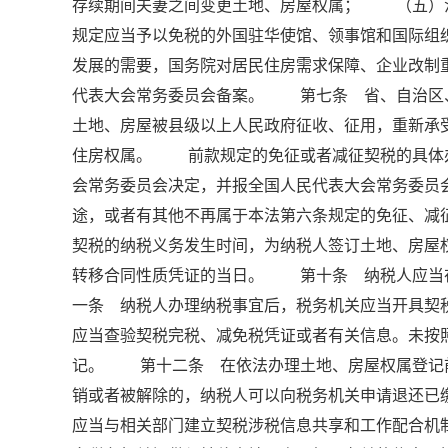
存续期间夫妻之间变更土地、房屋权属； （五）
规定应当予以免税的外国驻华使馆、领事馆和国际
发展的需要，国务院对居民住房需求保障、企业改制
代表大会常务委员会备案。 第七条 省、自治区
土地、房屋被县级以上人民政府征收、征用，重新
住房权属。 前款规定的免征或者减征契税的具体
会常务委员会决定，并报全国人民代表大会常务委
途，或者有其他不再属于本法第六条规定的免征、
契税的纳税义务发生时间，为纳税人签订土地、房屋
转移合同性质凭证的当日。 第十条 纳税人应当
一条 纳税人办理纳税事宜后，税务机关应当开具契
应当查验契税完税、减免税凭证或者有关信息。未按
记。 第十二条 在依法办理土地、房屋权属登记
销或者被解除的，纳税人可以向税务机关申请退还
应当与相关部门建立契税涉税信息共享和工作配合机