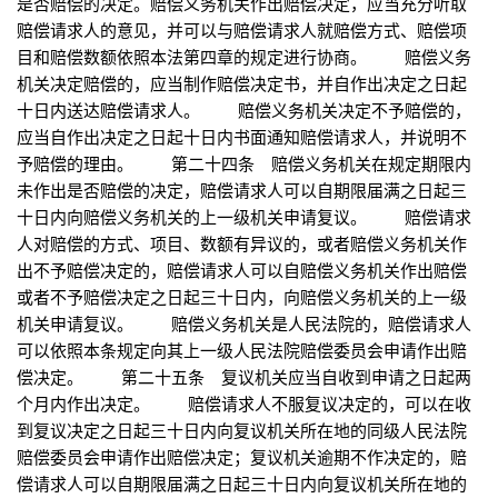
是否赔偿的决定。赔偿义务机关作出赔偿决定，应当充分听取
赔偿请求人的意见，并可以与赔偿请求人就赔偿方式、赔偿项
目和赔偿数额依照本法第四章的规定进行协商。 赔偿义务
机关决定赔偿的，应当制作赔偿决定书，并自作出决定之日起
十日内送达赔偿请求人。 赔偿义务机关决定不予赔偿的，
应当自作出决定之日起十日内书面通知赔偿请求人，并说明不
予赔偿的理由。 第二十四条 赔偿义务机关在规定期限内
未作出是否赔偿的决定，赔偿请求人可以自期限届满之日起三
十日内向赔偿义务机关的上一级机关申请复议。 赔偿请求
人对赔偿的方式、项目、数额有异议的，或者赔偿义务机关作
出不予赔偿决定的，赔偿请求人可以自赔偿义务机关作出赔偿
或者不予赔偿决定之日起三十日内，向赔偿义务机关的上一级
机关申请复议。 赔偿义务机关是人民法院的，赔偿请求人
可以依照本条规定向其上一级人民法院赔偿委员会申请作出赔
偿决定。 第二十五条 复议机关应当自收到申请之日起两
个月内作出决定。 赔偿请求人不服复议决定的，可以在收
到复议决定之日起三十日内向复议机关所在地的同级人民法院
赔偿委员会申请作出赔偿决定；复议机关逾期不作决定的，赔
偿请求人可以自期限届满之日起三十日内向复议机关所在地的