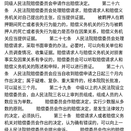
同级人民法院赔偿委员会申请作出赔偿决定。 第二十六
条 人民法院赔偿委员会处理赔偿请求，赔偿请求人和赔偿义
务机关对自己提出的主张，应当提供证据。 被羁押人在羁
押期间死亡或者丧失行为能力的，赔偿义务机关的行为与被羁
押人的死亡或者丧失行为能力是否存在因果关系，赔偿义务机
关应当提供证据。 第二十七条 人民法院赔偿委员会处理
赔偿请求，采取书面审查的办法。必要时，可以向有关单位和
人员调查情况、收集证据。赔偿请求人与赔偿义务机关对损害
事实及因果关系有争议的，赔偿委员会可以听取赔偿请求人和
赔偿义务机关的陈述和申辩，并可以进行质证。 第二十八
条 人民法院赔偿委员会应当自收到赔偿申请之日起三个月内
作出决定；属于疑难、复杂、重大案件的，经本院院长批准，
可以延长三个月。 第二十九条 中级以上的人民法院设立
赔偿委员会，由人民法院三名以上审判员组成，组成人员的人
数应当为单数。 赔偿委员会作赔偿决定，实行少数服从多
数的原则。 赔偿委员会作出的赔偿决定，是发生法律效力
的决定，必须执行。 第三十条 赔偿请求人或者赔偿义务
机关对赔偿委员会作出的决定，认为确有错误的，可以向上一
级人民法院赔偿委员会提出申诉。 赔偿委员会作出的赔偿