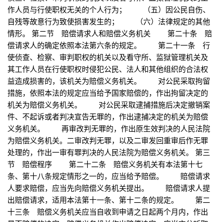
作人员与行使职权无关的个人行为； （五）因公民自伤、
自残等故意行为致使损害发生的； （六）法律规定的其他
情形。 第二节 赔偿请求人和赔偿义务机关 第二十条 赔
偿请求人的确定依照本法第六条的规定。 第二十一条 行
使侦查、检察、审判职权的机关以及看守所、监狱管理机关及
其工作人员在行使职权时侵犯公民、法人和其他组织的合法权
益造成损害的，该机关为赔偿义务机关。 对公民采取拘留
措施，依照本法的规定应当给予国家赔偿的，作出拘留决定的
机关为赔偿义务机关。 对公民采取逮捕措施后决定撤销案
件、不起诉或者判决宣告无罪的，作出逮捕决定的机关为赔偿
义务机关。 再审改判无罪的，作出原生效判决的人民法院
为赔偿义务机关。二审改判无罪，以及二审发回重审后作无罪
处理的，作出一审有罪判决的人民法院为赔偿义务机关。 第三
节 赔偿程序 第二十二条 赔偿义务机关有本法第十七
条、第十八条规定情形之一的，应当给予赔偿。 赔偿请求
人要求赔偿，应当先向赔偿义务机关提出。 赔偿请求人提
出赔偿请求，适用本法第十一条、第十二条的规定。 第二
十三条 赔偿义务机关应当自收到申请之日起两个月内，作出