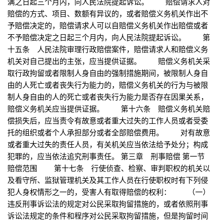
满之日起三个月内，向人民法院提起诉讼。 赔偿请求人对
赔偿的方式、项目、数额有异议的，或者赔偿义务机关作出不
予赔偿决定的，赔偿请求人可以自赔偿义务机关作出赔偿或者
不予赔偿决定之日起三个月内，向人民法院提起诉讼。 第
十五条 人民法院审理行政赔偿案件，赔偿请求人和赔偿义务
机关对自己提出的主张，应当提供证据。 赔偿义务机关采
取行政拘留或者限制人身自由的强制措施期间，被限制人身自
由的人死亡或者丧失行为能力的，赔偿义务机关的行为与被限
制人身自由的人的死亡或者丧失行为能力是否存在因果关系，
赔偿义务机关应当提供证据。 第十六条 赔偿义务机关赔
偿损失后，应当责令有故意或者重大过失的工作人员或者受委
托的组织或者个人承担部分或者全部赔偿费用。 对有故意
或者重大过失的责任人员，有关机关应当依法给予处分；构成
犯罪的，应当依法追究刑事责任。 第三章 刑事赔偿 第一节
赔偿范围 第十七条 行使侦查、检察、审判职权的机关以
及看守所、监狱管理机关及其工作人员在行使职权时有下列侵
犯人身权情形之一的，受害人有取得赔偿的权利： （一）
违反刑事诉讼法的规定对公民采取拘留措施的，或者依照刑事
诉讼法规定的条件和程序对公民采取拘留措施，但是拘留时间