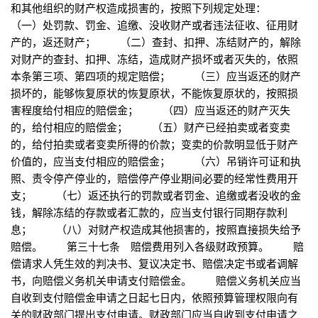
和其他组织的财产权造成损害的，按照下列规定处理：
（一）处罚款、罚金、追缴、没收财产或者违法征收、征用财
产的，返还财产； （二）查封、扣押、冻结财产的，解除
对财产的查封、扣押、冻结，造成财产损坏或者灭失的，依照
本条第三项、第四项的规定赔偿； （三）应当返还的财产
损坏的，能够恢复原状的恢复原状，不能恢复原状的，按照损
害程度给付相应的赔偿金； （四）应当返还的财产灭失
的，给付相应的赔偿金； （五）财产已经拍卖或者变卖
的，给付拍卖或者变卖所得的价款；变卖的价款明显低于财产
价值的，应当支付相应的赔偿金； （六）吊销许可证和执
照、责令停产停业的，赔偿停产停业期间必要的经常性费用开
支； （七）返还执行的罚款或者罚金、追缴或者没收的金
钱，解除冻结的存款或者汇款的，应当支付银行同期存款利
息； （八）对财产权造成其他损害的，按照直接损失给予
赔偿。 第三十七条 赔偿费用列入各级财政预算。 赔
偿请求人凭生效的判决书、复议决定书、赔偿决定书或者调解
书，向赔偿义务机关申请支付赔偿金。 赔偿义务机关应当
自收到支付赔偿金申请之日起七日内，依照预算管理权限向有
关的财政部门提出支付申请。财政部门应当自收到支付申请之