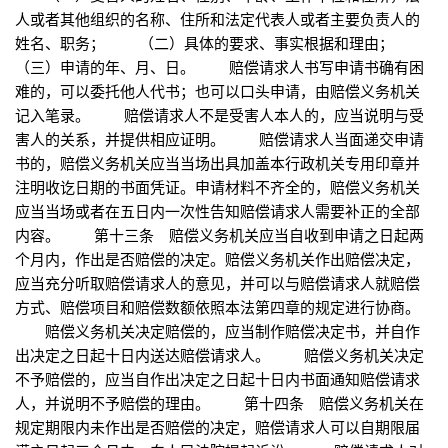
人或者其他组织的名称、住所和法定代表人或者主要负责人的
姓名、职务； （二）具体的要求、事实根据和理由；
（三）申请的年、月、日。 赔偿请求人书写申请书确有困
难的，可以委托他人代书；也可以口头申请，由赔偿义务机关
记入笔录。 赔偿请求人不是受害人本人的，应当说明与受
害人的关系，并提供相应证明。 赔偿请求人当面递交申请
书的，赔偿义务机关应当当场出具加盖本行政机关专用印章并
注明收讫日期的书面凭证。申请材料不齐全的，赔偿义务机关
应当当场或者在五日内一次性告知赔偿请求人需要补正的全部
内容。 第十三条 赔偿义务机关应当自收到申请之日起两
个月内，作出是否赔偿的决定。赔偿义务机关作出赔偿决定，
应当充分听取赔偿请求人的意见，并可以与赔偿请求人就赔偿
方式、赔偿项目和赔偿数额依照本法第四章的规定进行协商。
赔偿义务机关决定赔偿的，应当制作赔偿决定书，并自作
出决定之日起十日内送达赔偿请求人。 赔偿义务机关决定
不予赔偿的，应当自作出决定之日起十日内书面通知赔偿请求
人，并说明不予赔偿的理由。 第十四条 赔偿义务机关在
规定期限内未作出是否赔偿的决定，赔偿请求人可以自期限届