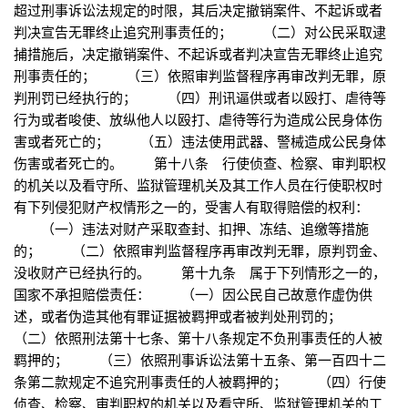
超过刑事诉讼法规定的时限，其后决定撤销案件、不起诉或者
判决宣告无罪终止追究刑事责任的； （二）对公民采取逮
捕措施后，决定撤销案件、不起诉或者判决宣告无罪终止追究
刑事责任的； （三）依照审判监督程序再审改判无罪，原
判刑罚已经执行的； （四）刑讯逼供或者以殴打、虐待等
行为或者唆使、放纵他人以殴打、虐待等行为造成公民身体伤
害或者死亡的； （五）违法使用武器、警械造成公民身体
伤害或者死亡的。 第十八条 行使侦查、检察、审判职权
的机关以及看守所、监狱管理机关及其工作人员在行使职权时
有下列侵犯财产权情形之一的，受害人有取得赔偿的权利：
（一）违法对财产采取查封、扣押、冻结、追缴等措施
的； （二）依照审判监督程序再审改判无罪，原判罚金、
没收财产已经执行的。 第十九条 属于下列情形之一的，
国家不承担赔偿责任： （一）因公民自己故意作虚伪供
述，或者伪造其他有罪证据被羁押或者被判处刑罚的；
（二）依照刑法第十七条、第十八条规定不负刑事责任的人被
羁押的； （三）依照刑事诉讼法第十五条、第一百四十二
条第二款规定不追究刑事责任的人被羁押的； （四）行使
侦查、检察、审判职权的机关以及看守所、监狱管理机关的工