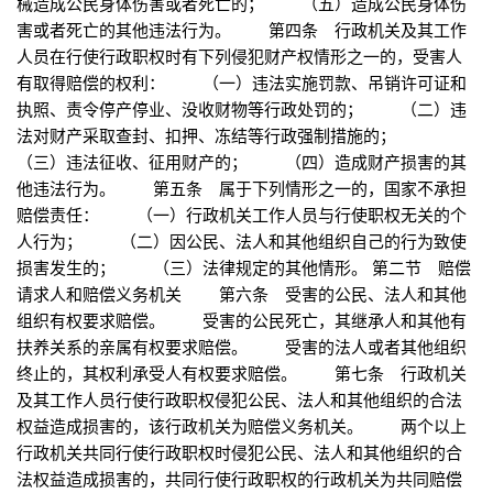
械造成公民身体伤害或者死亡的； （五）造成公民身体伤
害或者死亡的其他违法行为。 第四条 行政机关及其工作
人员在行使行政职权时有下列侵犯财产权情形之一的，受害人
有取得赔偿的权利： （一）违法实施罚款、吊销许可证和
执照、责令停产停业、没收财物等行政处罚的； （二）违
法对财产采取查封、扣押、冻结等行政强制措施的；
（三）违法征收、征用财产的； （四）造成财产损害的其
他违法行为。 第五条 属于下列情形之一的，国家不承担
赔偿责任： （一）行政机关工作人员与行使职权无关的个
人行为； （二）因公民、法人和其他组织自己的行为致使
损害发生的； （三）法律规定的其他情形。 第二节 赔偿
请求人和赔偿义务机关 第六条 受害的公民、法人和其他
组织有权要求赔偿。 受害的公民死亡，其继承人和其他有
扶养关系的亲属有权要求赔偿。 受害的法人或者其他组织
终止的，其权利承受人有权要求赔偿。 第七条 行政机关
及其工作人员行使行政职权侵犯公民、法人和其他组织的合法
权益造成损害的，该行政机关为赔偿义务机关。 两个以上
行政机关共同行使行政职权时侵犯公民、法人和其他组织的合
法权益造成损害的，共同行使行政职权的行政机关为共同赔偿