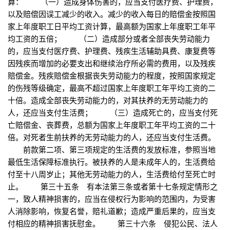
算： （一）造成身体伤害的，应当支付医疗费、护理费，
以及赔偿因误工减少的收入。减少的收入每日的赔偿金按照国
家上年度职工日平均工资计算，最高额为国家上年度职工年平
均工资的五倍； （二）造成部分或者全部丧失劳动能力
的，应当支付医疗费、护理费、残疾生活辅助具费、康复费等
因残疾而增加的必要支出和继续治疗所必需的费用，以及残疾
赔偿金。残疾赔偿金根据丧失劳动能力的程度，按照国家规定
的伤残等级确定，最高不超过国家上年度职工年平均工资的二
十倍。造成全部丧失劳动能力的，对其扶养的无劳动能力的
人，还应当支付生活费； （三）造成死亡的，应当支付死
亡赔偿金、丧葬费，总额为国家上年度职工年平均工资的二十
倍。对死者生前扶养的无劳动能力的人，还应当支付生活费。
前款第二项、第三项规定的生活费的发放标准，参照当地
最低生活保障标准执行。被扶养的人是未成年人的，生活费给
付至十八周岁止；其他无劳动能力的人，生活费给付至死亡时
止。 第三十五条 有本法第三条或者第十七条规定情形之
一，致人精神损害的，应当在侵权行为影响的范围内，为受害
人消除影响，恢复名誉，赔礼道歉；造成严重后果的，应当支
付相应的精神损害抚慰金。 第三十六条 侵犯公民、法人