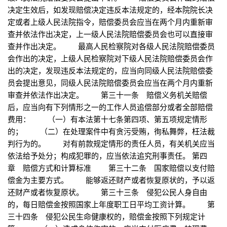
决定生效后，如发现赔偿决定违反本法规定的，经本院院长决
定或者上级人民法院指令，赔偿委员会应当在两个月内重新审
查并依法作出决定，上一级人民法院赔偿委员会也可以直接审
查并作出决定。 最高人民检察院对各级人民法院赔偿委员
会作出的决定，上级人民检察院对下级人民法院赔偿委员会作
出的决定，发现违反本法规定的，应当向同级人民法院赔偿委
员会提出意见，同级人民法院赔偿委员会应当在两个月内重新
审查并依法作出决定。 第三十一条 赔偿义务机关赔偿
后，应当向有下列情形之一的工作人员追偿部分或者全部赔偿
费用： （一）有本法第十七条第四项、第五项规定情形
的； （二）在处理案件中有贪污受贿，徇私舞弊，枉法裁
判行为的。 对有前款规定情形的责任人员，有关机关应当
依法给予处分；构成犯罪的，应当依法追究刑事责任。 第四
章 赔偿方式和计算标准 第三十二条 国家赔偿以支付赔
偿金为主要方式。 能够返还财产或者恢复原状的，予以返
还财产或者恢复原状。 第三十三条 侵犯公民人身自由
的，每日赔偿金按照国家上年度职工日平均工资计算。 第
三十四条 侵犯公民生命健康权的，赔偿金按照下列规定计