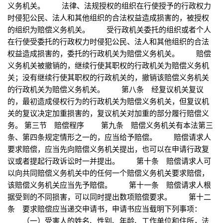
义务机关。 法律、法规授权的组织在行使授予的行政权力
时侵犯公民、法人和其他组织的合法权益造成损害的，被授权
的组织为赔偿义务机关。 受行政机关委托的组织或者个人
在行使受委托的行政权力时侵犯公民、法人和其他组织的合法
权益造成损害的，委托的行政机关为赔偿义务机关。 赔偿
义务机关被撤销的，继续行使其职权的行政机关为赔偿义务机
关；没有继续行使其职权的行政机关的，撤销该赔偿义务机关
的行政机关为赔偿义务机关。 第八条 经复议机关复议
的，最初造成侵权行为的行政机关为赔偿义务机关，但复议机
关的复议决定加重损害的，复议机关对加重的部分履行赔偿义
务。 第三节 赔偿程序 第九条 赔偿义务机关有本法第三
条、第四条规定情形之一的，应当给予赔偿。 赔偿请求人
要求赔偿，应当先向赔偿义务机关提出，也可以在申请行政复
议或者提起行政诉讼时一并提出。 第十条 赔偿请求人可
以向共同赔偿义务机关中的任何一个赔偿义务机关要求赔偿，
该赔偿义务机关应当先予赔偿。 第十一条 赔偿请求人根
据受到的不同损害，可以同时提出数项赔偿要求。 第十二
条 要求赔偿应当递交申请书，申请书应当载明下列事项：
（一）受害人的姓名、性别、年龄、工作单位和住所，法