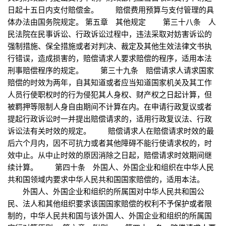
日起十五日内支付赔偿金。 赔偿费用预算与支付管理的具
体办法由国务院规定。 第五章 其他规定 第三十八条 人
民法院在民事诉讼、行政诉讼过程中，违法采取对妨害诉讼的
强制措施、保全措施或者对判决、裁定及其他生效法律文书执
行错误，造成损害的，赔偿请求人要求赔偿的程序，适用本法
刑事赔偿程序的规定。 第三十九条 赔偿请求人请求国家
赔偿的时效为两年，自其知道或者应当知道国家机关及其工作
人员行使职权时的行为侵犯其人身权、财产权之日起计算，但
被羁押等限制人身自由期间不计算在内。在申请行政复议或者
提起行政诉讼时一并提出赔偿请求的，适用行政复议法、行政
诉讼法有关时效的规定。 赔偿请求人在赔偿请求时效的最
后六个月内，因不可抗力或者其他障碍不能行使请求权的，时
效中止。从中止时效的原因消除之日起，赔偿请求时效期间继
续计算。 第四十条 外国人、外国企业和组织在中华人民
共和国领域内要求中华人民共和国国家赔偿的，适用本法。
外国人、外国企业和组织的所属国对中华人民共和国公
民、法人和其他组织要求该国国家赔偿的权利不予保护或者限
制的，中华人民共和国与该外国人、外国企业和组织的所属国