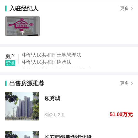
【孙女士】发布了【新一高】的租房信息
入驻经纪人
更多
【闫东】发布了【交通西路】的租房信息
【闫东】发布了【交通西路】的租房信息
【程震】发布了【领秀城】的二手房信息
【许先生】发布了【长安西街新华街北段】的二手房
李
信息
【赵赟】发布了【二高旁边】的二手房信息
【龚女士】发布了【沈丘西关师范家属院附】的二手
中华人民共和国土地管理法
房产
房信息
中华人民共和国继承法
资讯
【龚女士】发布了【沈丘西关师范家属院附】的二手
中华人民共和国税收征收管理法
房信息
中华人民共和国城市房地产管理法
出售房源推荐
中华人民共和国契税法
更多
中华人民共和国城市维护建设税法
中华人民共和国国家赔偿法
领秀城
中华人民共和国城乡规划法
51.00万元
3室2厅2卫
长安西街新华街北段