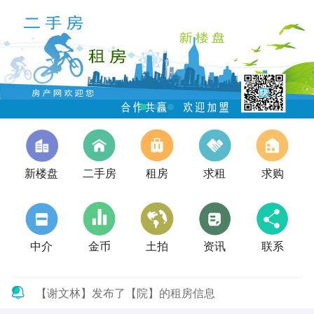
新楼盘
二手房
租房
求租
求购
中介
金币
土拍
资讯
联系
【谢文林】发布了【院】的租房信息
【孙女士】发布了【新一高对面】的租房信息